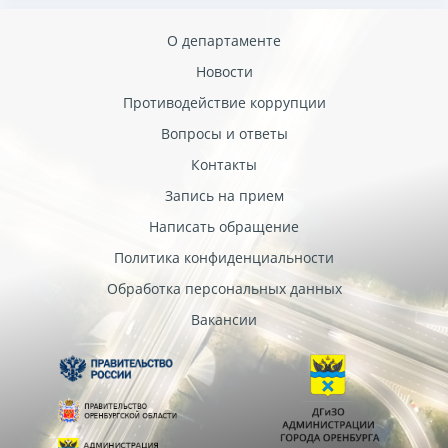
2.3. Осуществляет взаимодействие в установленном
действующим законодательством порядке с органами
О департаменте
государственной власти, органами местного самоуправления и
Новости
иными организациями по вопросам своей компетенции.
Противодействие коррупции
Вопросы и ответы
Контакты
Запись на прием
Написать обращение
Политика конфиденциальности
Обработка персональных данных
Вакансии