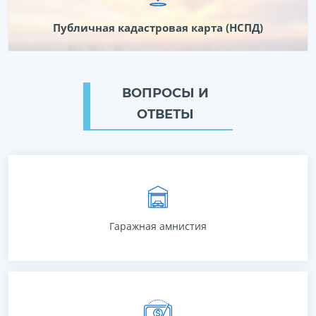
Публичная кадастровая карта (НСПД)
ВОПРОСЫ И
ОТВЕТЫ
Федеральный закон от 5 апреля 2021 года No 79-ФЗ «О внесении
изменений в отдельные законодательные акты Российской
Федерации» («О гаражной амнистии»), вступающий в силу с 1
сентября 2021 года, предоставит широкие возможности для
гражданина наконец-то стать законным владельцем своего
Гаражная амнистия
гаража.
ПОДРОБНЕЕ
С 1 января 2015 года в России постепенно вводится новый
порядок расчета налога на имущество физических лиц.
Налогом на имущество физических лиц облагаются следующие