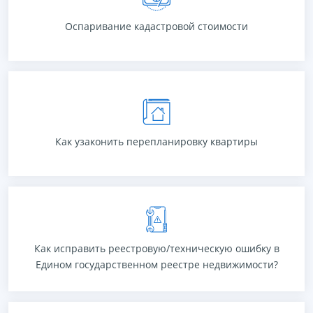
объекты недвижимости, находящиеся в собственности граждан:
жилой дом ...
Оспаривание кадастровой стоимости
ПОДРОБНЕЕ
Увеличить размер коридора, соединить балкон и кухню,
обустроить гардеробную — при желании можно сделать свою
квартиру более удобной и уютной. Однако большинство таких
перепланировок предполагает получение специального
разрешения.
Как узаконить перепланировку квартиры
ПОДРОБНЕЕ
Иногда ошибка в ЕГРН может стать источником проблем для
правообладателя. Ошибка получается, когда реальные сведения
об объекте недвижимости (квартире, земельном участке,
помещении и т. д) не идентичны со сведениями ЕГРН.
Как исправить реестровую/техническую ошибку в
Едином государственном реестре недвижимости?
ПОДРОБНЕЕ