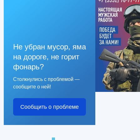
Не убран мусор, яма
на дороге, не горит
фонарь?
Столкнулись с проблемой —
сообщите о ней!
Сообщить о проблеме