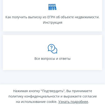
Выписка из ЕГРН может понадобиться при проведении сделок с
недвижимостью, оформлении ипотеки или приватизации
квартиры, для информации о наличии обременений и
собственниках жилья.
Как получить выписку из ЕГРН об объекте недвижимости.
Инструкция
ПОДРОБНЕЕ
Ознакомьтесь с ответами на вопросы граждан, пуступающие в
департамент. Если не нашли ответ, воспользуйтесь сервисом
"Написать обращение"
Все вопросы и ответы
ПОДРОБНЕЕ
Нажимая кнопку "Подтвердить", Вы принимаете
политику конфиденциальности и выражаете согласие
на использование cookie.
Узнать подробнее
.