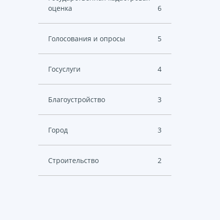
оценка
6
Голосования и опросы
5
Госуслуги
4
Благоустройство
3
Город
3
Cтроительство
2